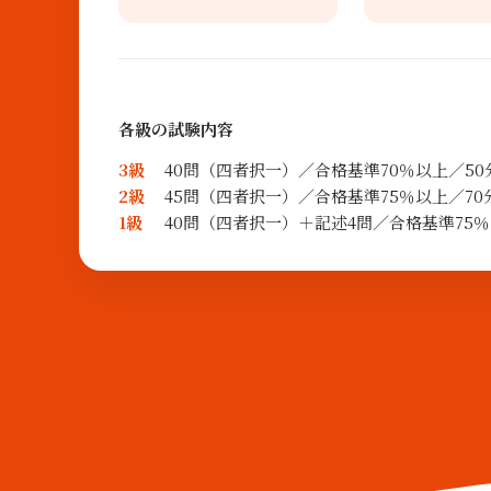
各級の試験内容
3級
40問（四者択一）／合格基準70％以上／50分
2級
45問（四者択一）／合格基準75％以上／70分
1級
40問（四者択一）＋記述4問／合格基準75％以