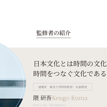
監修者の紹介
日本文化とは時間の文化
時間をつなぐ文化である
建築家 東京大学特別教授・名誉教授
隈 研吾
Kengo Kuma
Photo credit：©Designhouse