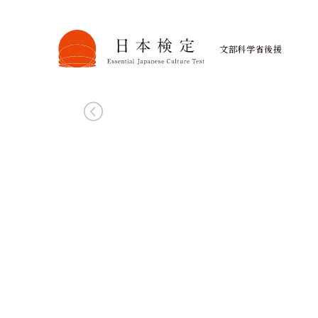
日本文化への第一歩を、無料で
4級無料受験
文部科学省後援
まずは気軽に、日本の文化力を試し
お申し込みはこちら