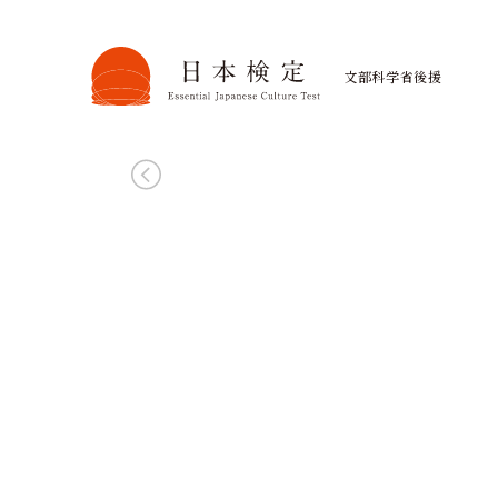
日本文化への第一歩を、無料で
4級無料受験
文部科学省後援
まずは気軽に、日本の文化力を試し
お申し込みはこちら