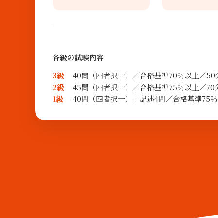
各級の試験内容
3級
40問（四者択一）／合格基準70％以上／50分
2級
45問（四者択一）／合格基準75％以上／70分
1級
40問（四者択一）＋記述4問／合格基準75％以