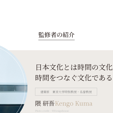
監修者の紹介
日本文化とは時間の文化
時間をつなぐ文化である
建築家 東京大学特別教授・名誉教授
隈 研吾
Kengo Kuma
Photo credit：©Designhouse