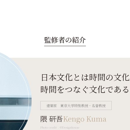
監修者の紹介
日本文化とは時間の文化
時間をつなぐ文化である
建築家 東京大学特別教授・名誉教授
隈 研吾
Kengo Kuma
Photo credit：©Designhouse