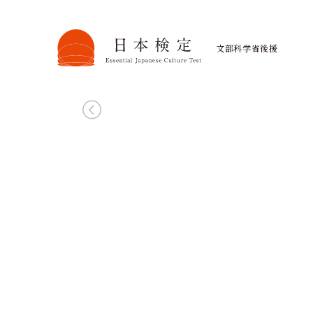
日本文化への第一歩を、無料で
4級無料受験
文部科学省後援
まずは気軽に、日本の文化力を試し
お申し込みはこちら