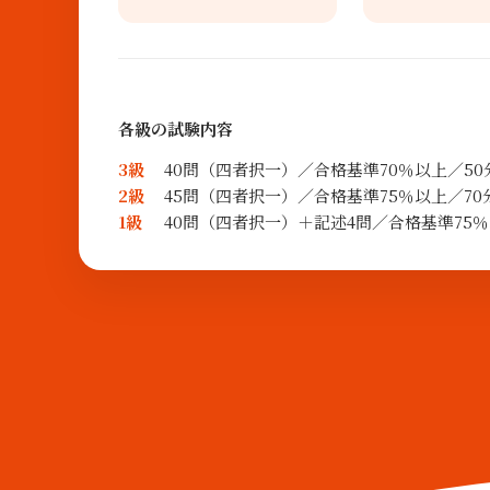
各級の試験内容
3級
40問（四者択一）／合格基準70％以上／50分
2級
45問（四者択一）／合格基準75％以上／70分
1級
40問（四者択一）＋記述4問／合格基準75％以