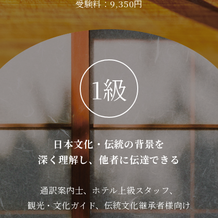
受験料：9,350円
1級
日本文化・伝統の背景を
深く理解し、
他者に伝達できる
通訳案内士、ホテル上級スタッフ、
観光・文化ガイド、伝統文化継承者様向け