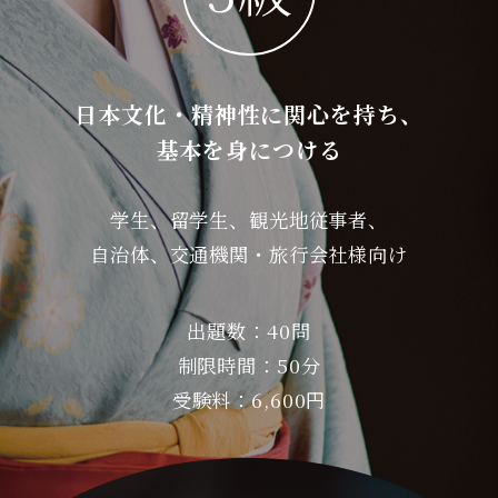
日本文化・精神性に関心を持ち、
基本を身につける
学生、留学生、観光地従事者、
自治体、交通機関・旅行会社様向け
出題数：40問
制限時間：50分
受験料：6,600円