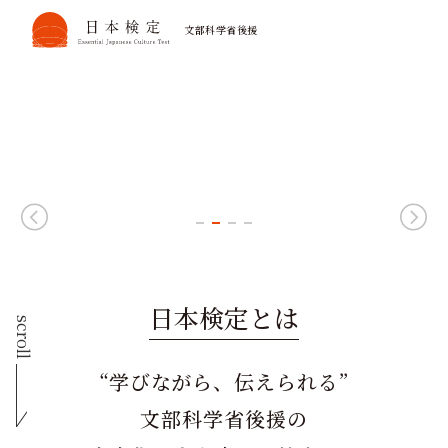
文部科学省後援
日本文化への第一歩を、無料で
4級無料受験
まずは気軽に、日本の文化力を試してみませんか？
お申し込みはこちら
日本検定とは
scroll
“学びながら、伝えられる”
文部科学省後援の