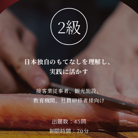
2級
日本独自のもてなしを理解し、
実践に活かす
接客業従事者、観光施設、
教育機関、社員研修者様向け
出題数：45問
制限時間：70分